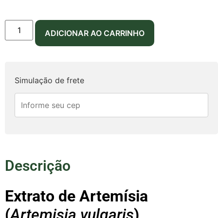
Parcelas:
ADICIONAR AO CARRINHO
1x de
R$
24,90
sem
R$
24,90
juros
Simulação de frete
Descrição
Extrato de Artemísia
(
Artemisia vulgaris
)