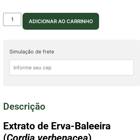
Parcelas:
ADICIONAR AO CARRINHO
1x de
R$
69,90
sem
R$
69,90
juros
2x de
R$
36,00
com
R$
72,00
Simulação de frete
juros
3x de
R$
24,24
com
R$
72,72
juros
Descrição
Extrato de Erva-Baleeira
(
Cordia verbenacea
)